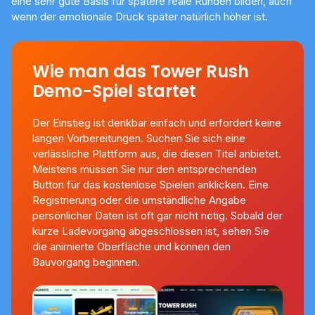
eine sehr gute Basis für spätere reale Runden bilden, auch
wenn der emotionale Druck später natürlich höher ist.
Wie man das Tower Rush
Demo-Spiel startet
Der Einstieg ist denkbar einfach und erfordert keine
langen Vorbereitungen. Suchen Sie sich eine
verlässliche Plattform aus, die diesen Titel anbietet.
Meistens müssen Sie nur den entsprechenden
Button für das kostenlose Spielen anklicken. Eine
Registrierung oder die umständliche Angabe
persönlicher Daten ist oft gar nicht nötig. Sobald der
kurze Ladevorgang abgeschlossen ist, sehen Sie
die animierte Oberfläche und können den
Bauvorgang beginnen.