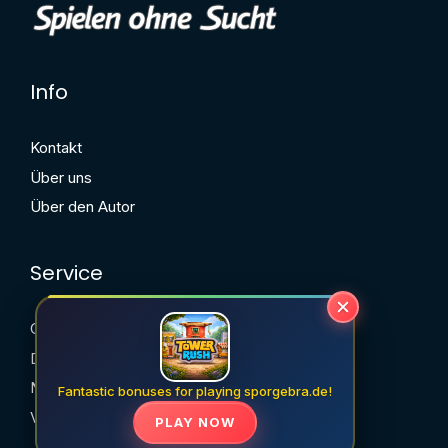
Info
Kontakt
Über uns
Über den Autor
Service
Cookie-Richtlinie
Datenschutzerklärung
Nutzungsbedingungen
Fantastic bonuses for playing sporgebra.de!
Verantwortungsvolles Spielen
PLAY NOW